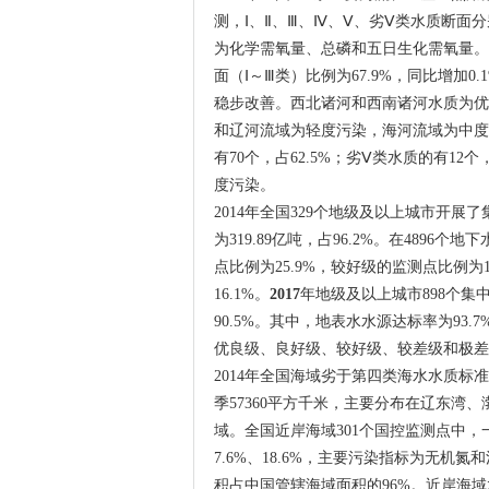
测，Ⅰ、Ⅱ、Ⅲ、Ⅳ、Ⅴ、劣Ⅴ类水质断面分别占3
为化学需氧量、总磷和五日生化需氧量。
面（Ⅰ～Ⅲ类）比例为67.9%，同比增加0
稳步改善。西北诸河和西南诸河水质为优
和辽河流域为轻度污染，海河流域为中度污
有70个，占62.5%；劣Ⅴ类水质的有1
度污染。
2014年全国329个地级及以上城市开展
为319.89亿吨，占96.2%。在489
点比例为25.9%，较好级的监测点比例为
16.1%。
2017
年地级及以上城市898个集
90.5%。其中，地表水水源达标率为93.
优良级、良好级、较好级、较差级和极差级点位分
2014年全国海域劣于第四类海水水质标准
季57360平方千米，主要分布在辽东湾
域。全国近岸海域301个国控监测点中，一、
7.6%、18.6%，主要污染指标为无机氮
积占中国管辖海域面积的96%。近岸海