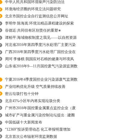
中华人民共和国环境噪声污染防治法
环渤海经济圈的环境立法问题研究
北京市国控企业自行监测信息公开网址
李明华 陈海嵩:环境法精品课程建设的探索
谷德近:共同但有区别责任的重塑∗
谭柏平:海域物权制度之我见——以自然资源
河北省2016年第四季度污水处理厂主要污染
广西2016年第四季度污水处理厂国控企业在
周珂 李修棋:我国应对石棉的健康与环境风
山东省2016年9—11月国控废气污染源监测数
宁夏2016年4季度国控企业污染源废气监测数
产业结构优化升级 空气质量持续改善
密云垃圾打包十分钟
北京45%小区年内将实现垃圾分类
广州市2016年国控重金属重点监控企业（废
城市矿产与重金属污染控制论坛提出 : 建圈
中国低碳十大新闻发布
“12369”投诉受理动态 化工举报明显增加
北京首次公布辐射环境监测数据