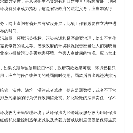
承载力制度，是从保护生态资源有利自然并且可持续发展，现阶
环境资源承载力指标，这是省级政府的法定义务，应当加紧行
务，网上查阅有省开展有省没开展，此项工作有必要在立法中进
布的时间。
污总量、环境污染指标、污染来源和是否需要治理，给出不宜作
需要修复的意见等。省级政府的环境状况报告应当让人们知晓自
业企业排放污染是否危害环境、危害人身健康的情况。应当禁止
进，如果长期单独使用按日计罚，政府罚款效果可观，环境受损只
用，应当与停产或关闭的处罚同时使用。罚款后再出现违法排污
暗管、渗井、渗坑、灌注或者篡改、伪造监测数据，或者不正常
排放污染物的行为仅行政拘留处罚。如此轻微的法律责任，保不
环境改为全民管理环境；从环保法为经济建设服务改为用环保法
红线和总量控制逐年递减以及承载力警戒线制度仅仅是保障生态