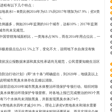
进程有以下几个特点：
Ⅰ～Ⅲ类比例2014年为63.1%到2017年增加为67.9%；劣Ⅴ类
%。
越多，例如2014年监测的161个城市，达标10%；2017年监测
8个城市尚未见规范。
用中国管辖海域面积比，一类海水占96%，而在2014年用点位比，一
。
极差级点位占61.5%上下，变化不大，说明地下水自身没有恢
境状况公报数据来源和真实性承诺尚无规范，公民需要知晓生活区
防治行动计划》(即“水十条”)明确提出，到2020年，地级及以上
。说明城市黑臭水体存在且难以清除。
乡建设部启动2018年城市黑臭水体整治环境保护专项行动。组织对除
黑臭水体整治环境保护专项督察。对各地上报已完成整治的993个黑
75个水体尚未消除黑臭，并新发现黑臭水体274个。
劣Ⅴ类地表水四年才减少0.9%，理论上讲劣Ⅴ类地表水和湖水需要
Ⅴ类水处理，消灭此类地表水和湖水时间还要延长，而且实现这个效