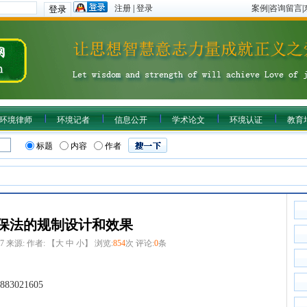
注册
|
登录
案例
|
咨询留言
|
环境律师
环境记者
信息公开
学术论文
环境认证
教育
标题
内容
作者
保法的规制设计和效果
47
来源:
作者: 【
大
中
小
】 浏览:
854
次 评论:
0
条
021605