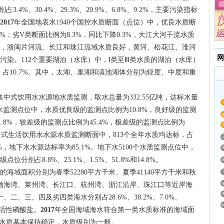
.4%、30.4%、29.3%、20.9%、6.8%、9.2%，主要污染指标
2017
年全国地表水1940个国控水质断面（点位）中，优良水质断
.1%；劣V类断面比例为8.3%，同比下降0.3%，大江大河干流水质
，浙闽片河流、长江和珠江流域水质良好，黄河、松花江、淮河
网
染。112个重要湖泊（水库）中，Ⅰ类至Ⅲ类水质的湖泊（水库）
2个，占10.7%。其中，太湖、巢湖和滇池湖体分别为轻度、中度和重
了集中式饮用水水源地水质监测，取水总量为332.55亿吨，达标水量
6个地下水监测点位中，水质优良级的监测点比例为10.8%，良好级的监测
1.8%，较差级的监测点比例为45.4%，极差级的监测点比例为
中式生活饮用水水源水质监测断面中，813个全年水质均达标，占
7%，地下水水源达标率为85.1%。地下水5100个水质监测点位中，
别占8.8%、23.1%、1.5%、51.8%和14.8%。
的海域面积分别为春季52280平方千米、夏季41140平方千米和秋
、渤海湾、莱州湾、长江口、杭州湾、浙江沿岸、珠江口等近岸海
二、三、四及劣四类海水分别占28.6%、38.2%、7.0%、
和活性磷酸盐。
2017
年全国海域海水符合第一类水质标准的海域面
域水质基本保持稳定，水质级别为一般。