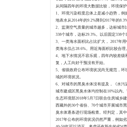
从间隔四年的环境大数据比较，环境保护
1、环境污染程度总体上是减小趋势，例如地表水
地表水从2014年的9.2%降到2017年的8.3
2、监测空气质量的城市越多，达标城市比例
338个城市，达标29.3%。以后固定33
3、一类海水面积比占比扩大， 2017年
类海水仅占28.6%。用近海面积比较合理
4、地下水情况不容乐观，四年内较差级和
复，人工向好干预没有开始。
5、省级政府公布环境状况尚无规范，环
域的环境状况。
6、对城市的黑臭水体没有提及，《水污染
城市建成区黑臭水体均控制在10%以内
生态环境部2018年5月7日联合住房城
西藏外的30个省份、70个城市开展城市
臭水体逐条进行现场检查。经判定，其中有
2017年公布的环境状况仍然严重，例如
40-50年可以消灭，考虑还有新生的劣