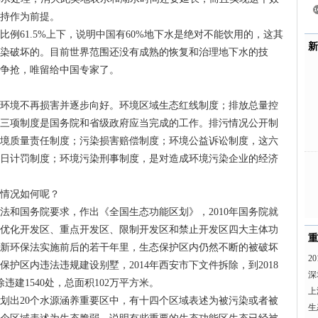
持作为前提。
例61.5%上下，说明中国有60%地下水是绝对不能饮用的，这其
新
染破坏的。目前世界范围还没有成熟的恢复和治理地下水的技
争抢，唯留给中国专家了。
环境不再损害并逐步向好。环境区域生态红线制度；排放总量控
三项制度是国务院和省级政府应当完成的工作。排污情况公开制
境质量责任制度；污染损害赔偿制度；环境公益诉讼制度，这六
日计罚制度；环境污染刑事制度，是对造成环境污染企业的经济
情况如何呢？
保法和国务院要求，作出《全国生态功能区划》，2010年国务院就
优化开发区、重点开发区、限制开发区和禁止开发区四大主体功
重
新环保法实施前后的若干年里，生态保护区内仍然不断的被破坏
2
护区内违法违规建设别墅，2014年西安市下文件拆除，到2018
深
建1540处，总面积102万平方米。
上
中划出20个水源涵养重要区中，有十四个区域表述为被污染或者被
生