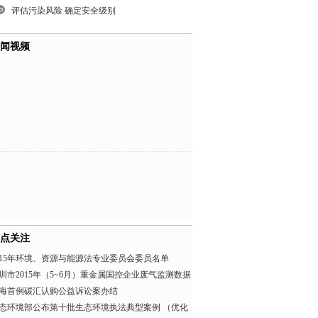
评估污染风险 确定安全级别
闻视频
点关注
015年环境、资源与能源法专业委员会委员名单
圳市2015年（5~6月）重金属国控企业废气监测数据
海首例碳汇认购公益诉讼案办结
态环境部公布第十批生态环境执法典型案例 （优化