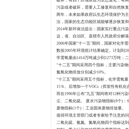
破坏，有四个区域表述为生态退化，有两
污染或者破坏，需要人工修复和自然恢复
两年，未来如果政府以生态环境保护为主
法，国家的生态功能区就能够逐步恢复和
2014年新环保法提出：国家实行重点
达，省、自治区、直辖市人民政府分解落
2006年国家“十一五”期间，国家对化
数按2005年环境统计结果确定。计划到2
学需氧量由1414万吨减少到1273万吨；
“十二五”期间采用四个指标，主要污染
氮氧化物排放分别减少10%。
“十三五”期间采用五个指标，化学需氧
15％。后增加一个VOCs（挥发性有机化
而在1996年公布“九五”期间将对12种
尘、二氧化硫。 废水污染物指标(8个)
废物指标(1个)：工业固体废物排放量。
值得环境主管部门或者专家给予注意的问
二氧化硫、氨氮、氮氧化物四个指标达到