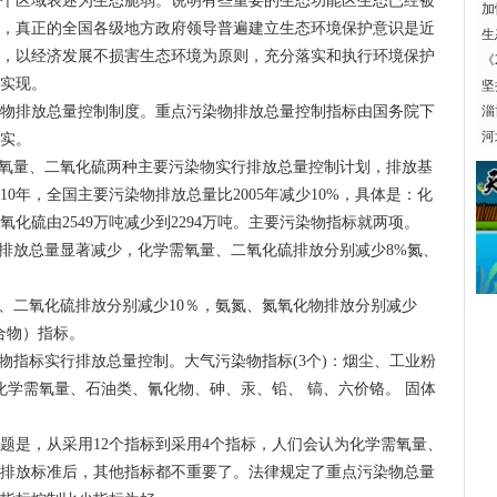
个区域表述为生态脆弱。说明有些重要的生态功能区生态已经被
执
加
，真正的全国各级地方政府领导普遍建立生态环境保护意识是近
生
，以经济发展不损害生态环境为原则，充分落实和执行环境保护
监
《
实现。
坚
污染物排放总量控制制度。重点污染物排放总量控制指标由国务院下
淄
河
实。
学需氧量、二氧化硫两种主要污染物实行排放总量控制计划，排放基
010年，全国主要污染物排放总量比2005年减少10%，具体是：化
二氧化硫由2549万吨减少到2294万吨。主要污染物指标就两项。
物排放总量显著减少，化学需氧量、二氧化硫排放分别减少8%氮、
量、二氧化硫排放分别减少10％，氨氮、氮氧化物排放分别减少
合物）指标。
污染物指标实行排放总量控制。大气污染物指标(3个)：烟尘、工业粉
：化学需氧量、石油类、氰化物、砷、汞、铅、 镐、六价铬。 固体
题是，从采用12个指标到采用4个指标，人们会认为化学需氧量、
排放标准后，其他指标都不重要了。法律规定了重点污染物总量