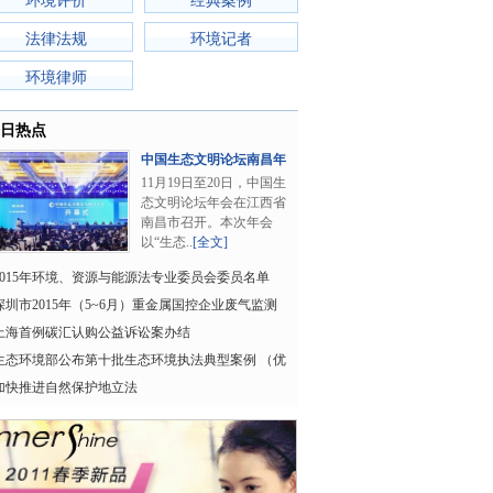
环境评价
经典案例
法律法规
环境记者
环境律师
日热点
中国生态文明论坛南昌年
会召开
11月19日至20日，中国生
态文明论坛年会在江西省
南昌市召开。本次年会
以“生态..
[全文]
2015年环境、资源与能源法专业委员会委员名单
深圳市2015年（5~6月）重金属国控企业废气监测
数据
上海首例碳汇认购公益诉讼案办结
生态环境部公布第十批生态环境执法典型案例 （优
化执法方式领域
加快推进自然保护地立法