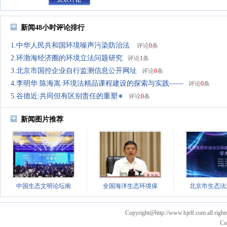
新闻48小时评论排行
1.中华人民共和国环境噪声污染防治法
评论
0
条
2.环渤海经济圈的环境立法问题研究
评论
1
条
3.北京市国控企业自行监测信息公开网址
评论
0
条
4.李明华 陈海嵩:环境法精品课程建设的探索与实践——
评论
0
条
5.谷德近:共同但有区别责任的重塑∗
评论
0
条
新闻图片推荐
中国生态文明论坛南
全国海洋生态环境保
北京市生态法
Copyright@http://www.bjelf.com all right
Co