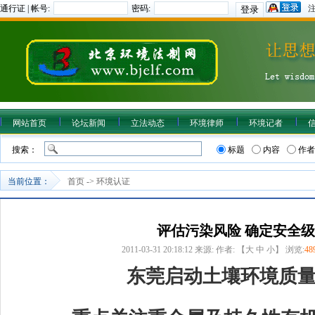
通行证 | 帐号:
密码:
网站首页
论坛新闻
立法动态
环境律师
环境记者
搜索：
标题
内容
作者
当前位置：
首页
->
环境认证
评估污染风险 确定安全
2011-03-31 20:18:12
来源:
作者: 【
大
中
小
】 浏览:
48
东莞启动土壤环境质