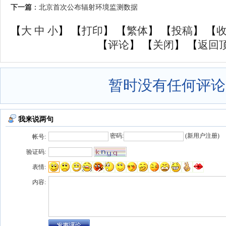
下一篇
：
北京首次公布辐射环境监测数据
【
大
中
小
】 【
打印
】
【
繁体
】 【
投稿
】 【
【
评论
】 【
关闭
】 【
返回
暂时没有任何评论
我来说两句
密码:
(
新用户注册
)
帐号:
验证码:
表情:
内容: