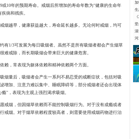
执
加
6、9或10年的预期寿命。戒烟后所增加的寿命年数为“健康的生命年
生
有疾病和残疾。
监
《
坚
烟越早，健康获益越大，寿命延长越多。无论何时戒烟，均可
淄
河
有1/3可发展为每日吸烟者。虽然不是所有吸烟者都会产生烟草
很难戒除，而长期吸烟会带来巨大的健康危害。
赖，常表现为躯体依赖和精神依赖两个方面。
烟量后，吸烟者会产生一系列不易忍受的戒断症状，包括对吸
泌增加、注意力难以集中、睡眠障碍等，部分戒烟者还会出现体
心瘾”，表现为主观上强烈渴求吸烟。
戒烟，但因烟草依赖而不能控制吸烟行为。对于没有成瘾或者
行戒烟。对于烟草依赖程度较高者，则需要使用戒烟药物进行治