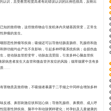
确的认识，且受教育程度高者有此错误认识的比例也很高，反映出
已知的致癌物，这些致癌物会引发机体内关键基因突变，正常生
性肿瘤的发生。
部恶性肿瘤等疾病；吸烟还可以导致结肠直肠癌、乳腺癌和急
和肺功能均会产生不良影响，引起多种呼吸系统疾病；会损伤血
生，使动脉血管腔变窄，动脉血流受阻，引发多种心脑血管疾
糖尿病患者发生大血管和微血管并发症的风险；烟草烟雾中含有多
质……
害物质及致癌物，不吸烟者暴露于二手烟之中同样会增加多种
反感、鼻部刺激症状和冠心病；导致乳腺癌、鼻窦癌、成人呼
性阻塞性肺疾病、脑卒中和动脉粥样硬化；对孕妇及儿童健康的