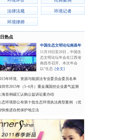
环境评价
经典案例
法律法规
环境记者
环境律师
日热点
中国生态文明论坛南昌年
会召开
11月19日至20日，中国生
态文明论坛年会在江西省
南昌市召开。本次年会
以“生态..
[全文]
2015年环境、资源与能源法专业委员会委员名单
深圳市2015年（5~6月）重金属国控企业废气监测
数据
上海首例碳汇认购公益诉讼案办结
生态环境部公布第十批生态环境执法典型案例 （优
化执法方式领域
加快推进自然保护地立法