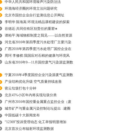
中华人民共和国环境噪声污染防治法
环渤海经济圈的环境立法问题研究
北京市国控企业自行监测信息公开网址
李明华 陈海嵩:环境法精品课程建设的探索
谷德近:共同但有区别责任的重塑∗
谭柏平:海域物权制度之我见——以自然资源
河北省2016年第四季度污水处理厂主要污染
广西2016年第四季度污水处理厂国控企业在
周珂 李修棋:我国应对石棉的健康与环境风
山东省2016年9—11月国控废气污染源监测数
宁夏2016年4季度国控企业污染源废气监测数
产业结构优化升级 空气质量持续改善
密云垃圾打包十分钟
北京45%小区年内将实现垃圾分类
广州市2016年国控重金属重点监控企业（废
城市矿产与重金属污染控制论坛提出 : 建圈
中国低碳十大新闻发布
“12369”投诉受理动态 化工举报明显增加
北京首次公布辐射环境监测数据