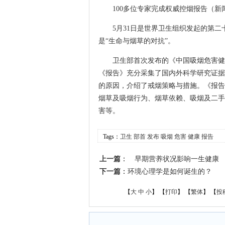
100多位专家完成权威控烟报告（新
5月31日是世界卫生组织发起的第二十
是“生命与烟草的对抗”。
卫生部首次发布的《中国吸烟危害健康
《报告》充分采集了国内外科学研究证据
的原因，介绍了戒烟策略与措施。《报告
烟草及吸烟行为、烟草依赖、吸烟及二手
害等。
Tags：
卫生
部首
发布
吸烟
危害
健康
报告
上一篇
：
早期营养状况影响一生健康
下一篇
：
环境心理学是如何诞生的？
【
大
中
小
】 【
打印
】
【
繁体
】 【
投