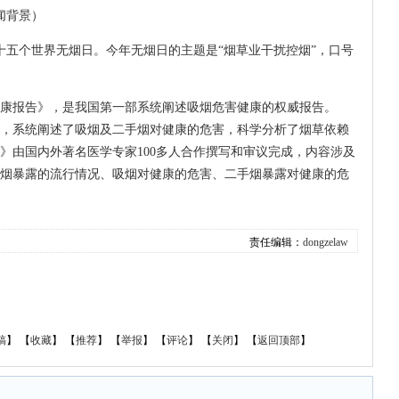
闻背景）
五个世界无烟日。今年无烟日的主题是“烟草业干扰控烟”，口号
报告》，是我国第一部系统阐述吸烟危害健康的权威报告。
，系统阐述了吸烟及二手烟对健康的危害，科学分析了烟草依赖
》由国内外著名医学专家100多人合作撰写和审议完成，内容涉及
烟暴露的流行情况、吸烟对健康的危害、二手烟暴露对健康的危
责任编辑：
dongzelaw
稿
】 【
收藏
】 【
推荐
】 【
举报
】 【
评论
】 【
关闭
】 【
返回顶部
】