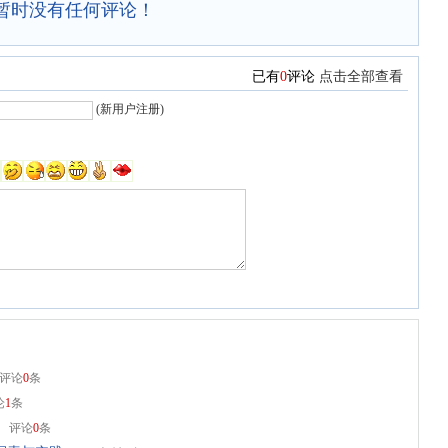
暂时没有任何评论！
已有
0
评论
点击全部查看
(
新用户注册
)
评论
0
条
论
1
条
评论
0
条