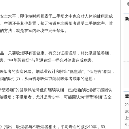
全水平，即使短时间暴露于二手烟之中也会对人体的健康造成
新
、空调还是其他装置，都无法避免非吸烟者遭受二手烟危害。唯
的方法，就是在室内环境中完全禁烟。
，只要吸烟即有害健康。有充分证据说明，相比吸普通卷烟，
害。“中草药卷烟”与普通卷烟一样会对健康造成危害。
烟者的疾病风险。烟草业设计和推出“低焦油”、“低危害”卷烟，
烟的吸引力，从而诱导吸烟或削弱吸烟者戒烟的意愿：
型卷烟”的健康风险降低而继续吸烟；已戒烟的吸烟者可能因认
重
开始吸烟；不吸烟者，尤其是青少年，可能因认为“新型卷烟”安全
2
深
上
生
出，吸烟者与不吸烟者相比，平均寿命约减少10年，60、