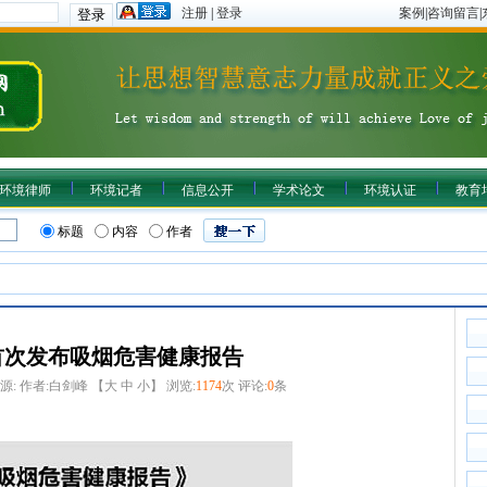
注册
|
登录
案例
|
咨询留言
|
环境律师
环境记者
信息公开
学术论文
环境认证
教育
标题
内容
作者
首次发布吸烟危害健康报告
源:
作者:白剑峰 【
大
中
小
】 浏览:
1174
次 评论:
0
条