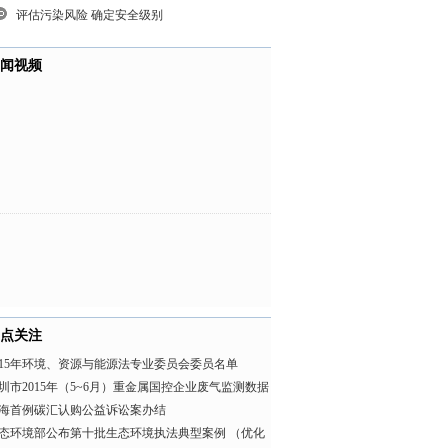
评估污染风险 确定安全级别
闻视频
点关注
015年环境、资源与能源法专业委员会委员名单
圳市2015年（5~6月）重金属国控企业废气监测数据
海首例碳汇认购公益诉讼案办结
态环境部公布第十批生态环境执法典型案例 （优化