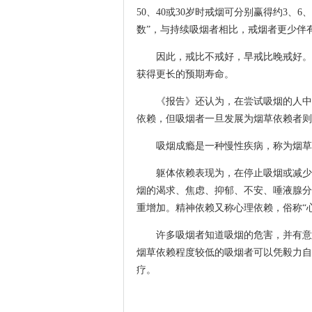
50、40或30岁时戒烟可分别赢得约3、
数”，与持续吸烟者相比，戒烟者更少伴
因此，戒比不戒好，早戒比晚戒好。戒
获得更长的预期寿命。
《报告》还认为，在尝试吸烟的人中约
依赖，但吸烟者一旦发展为烟草依赖者则
吸烟成瘾是一种慢性疾病，称为烟草依
躯体依赖表现为，在停止吸烟或减少吸
烟的渴求、焦虑、抑郁、不安、唾液腺分
重增加。精神依赖又称心理依赖，俗称“
许多吸烟者知道吸烟的危害，并有意愿
烟草依赖程度较低的吸烟者可以凭毅力自
疗。