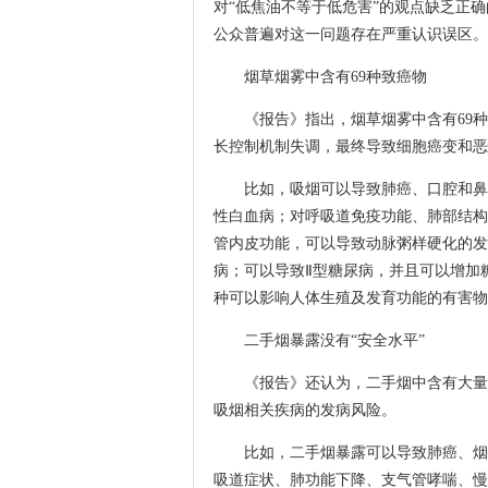
对“低焦油不等于低危害”的观点缺乏正
公众普遍对这一问题存在严重认识误区。
烟草烟雾中含有69种致癌物
《报告》指出，烟草烟雾中含有69种
长控制机制失调，最终导致细胞癌变和恶
比如，吸烟可以导致肺癌、口腔和鼻咽
性白血病；对呼吸道免疫功能、肺部结构
管内皮功能，可以导致动脉粥样硬化的发
病；可以导致Ⅱ型糖尿病，并且可以增加
种可以影响人体生殖及发育功能的有害物
二手烟暴露没有“安全水平”
《报告》还认为，二手烟中含有大量有
吸烟相关疾病的发病风险。
比如，二手烟暴露可以导致肺癌、烟味
吸道症状、肺功能下降、支气管哮喘、慢