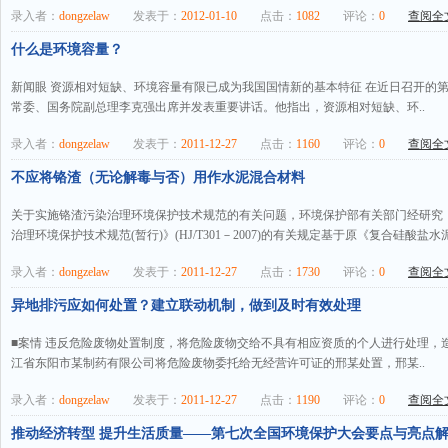
录入者：
dongzelaw
发表于：
2012-01-10
点击：
1082
评论：
0
查阅全文
什么是环境容量？
新闻眼 资源相对短缺、环境容量有限已成为我国国情新的基本特征 在近日召开的
常委、国务院副总理李克强出席并发表重要讲话。他指出，资源相对短缺、环..
录入者：
dongzelaw
发表于：
2011-12-27
点击：
1160
评论：
0
查阅全文
不应将铬渣（无论解毒与否）用作水泥混合材料
关于实施铬渣污染治理环境保护技术规范的有关问题，环境保护部有关部门经研究，
治理环境保护技术规范(暂行)》(HJ/T301－2007)的有关规定基于原《复合硅酸盐水泥
录入者：
dongzelaw
发表于：
2011-12-27
点击：
1730
评论：
0
查阅全文
异地排污应如何处置？建立联动机制，做到及时有效处理
■案情 违反危险废物处置制度，将危险废物交给不具有相应资质的个人进行处理，造成严
江省东阳市某制药有限公司将危险废物委托给无经营许可证的邢某处置，邢某..
录入者：
dongzelaw
发表于：
2011-12-27
点击：
1190
评论：
0
查阅全文
推动经济转型 提升生活质量——第七次全国环境保护大会要点与亮点