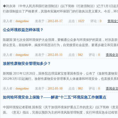
◆刘永涛 《中华人民共和国行政强制法》(以下简称《行政强制法》)已于1月1日
行政强制提出了严格要求，其颁布实施对环保部门的行政执法意义重大。今后，环境
录入者：
dongzelaw
发表于：
2012-01-17
点击：
1022
评论：
0
查阅全文
公众环境权益怎样体现？
陈建国 第七次全国环境保护大会强调，要畅通公众参与环境保护的渠道，对涉及
群众意见，鼓励检举、揭发环境违法行为，自觉接受社会监督。要逐步建立和完善社
录入者：
dongzelaw
发表于：
2012-01-11
点击：
942
评论：
0
查阅全文.
放射性废物安全管理知多少？
新闻眼 2011年12月20日，国务院总理温家宝签署国务院令，公布了《放射性废物
2012年3月1日起施行。放射性废物安全管理事关人体健康和环境安全，也直接关系到
录入者：
dongzelaw
发表于：
2012-01-10
点击：
992
评论：
0
查阅全文.
如何给环境安全上保险？——解读“十二五”环境应急工作侧重点
中国环境报记者霍桃 国务院《关于加强环境保护重点工作的意见》(以下简称《意
面。 《意见》指出，完善以预防为主的环境风险管理制度，实行环境应急全过程管.