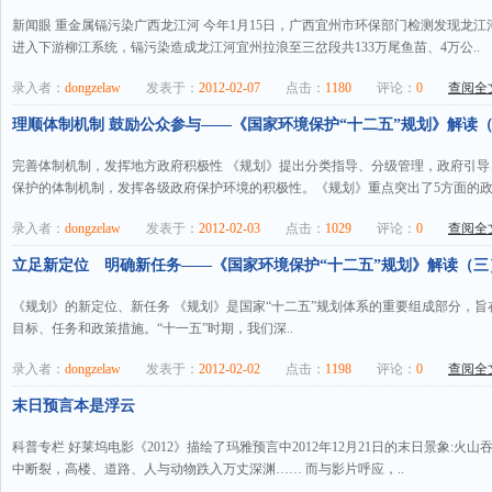
新闻眼 重金属镉污染广西龙江河 今年1月15日，广西宜州市环保部门检测发现龙
进入下游柳江系统，镉污染造成龙江河宜州拉浪至三岔段共133万尾鱼苗、4万公..
录入者：
dongzelaw
发表于：
2012-02-07
点击：
1180
评论：
0
查阅全文
理顺体制机制 鼓励公众参与——《国家环境保护“十二五”规划》解读（五
完善体制机制，发挥地方政府积极性 《规划》提出分类指导、分级管理，政府引
保护的体制机制，发挥各级政府保护环境的积极性。《规划》重点突出了5方面的政策
录入者：
dongzelaw
发表于：
2012-02-03
点击：
1029
评论：
0
查阅全文
立足新定位 明确新任务——《国家环境保护“十二五”规划》解读（三
《规划》的新定位、新任务 《规划》是国家“十二五”规划体系的重要组成部分，旨
目标、任务和政策措施。“十一五”时期，我们深..
录入者：
dongzelaw
发表于：
2012-02-02
点击：
1198
评论：
0
查阅全文
末日预言本是浮云
科普专栏 好莱坞电影《2012》描绘了玛雅预言中2012年12月21日的末日景象:
中断裂，高楼、道路、人与动物跌入万丈深渊…… 而与影片呼应，..