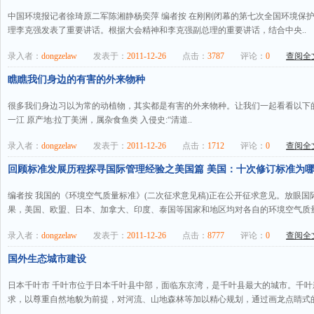
中国环境报记者徐琦原二军陈湘静杨奕萍 编者按 在刚刚闭幕的第七次全国环境保
理李克强发表了重要讲话。根据大会精神和李克强副总理的重要讲话，结合中央..
录入者：
dongzelaw
发表于：
2011-12-26
点击：
3787
评论：
0
查阅全文
瞧瞧我们身边的有害的外来物种
很多我们身边习以为常的动植物，其实都是有害的外来物种。让我们一起看看以下的
一江 原产地:拉丁美洲，属杂食鱼类 入侵史:“清道..
录入者：
dongzelaw
发表于：
2011-12-26
点击：
1712
评论：
0
查阅全文
回顾标准发展历程探寻国际管理经验之美国篇 美国：十次修订标准为
编者按 我国的《环境空气质量标准》(二次征求意见稿)正在公开征求意见。放眼
果，美国、欧盟、日本、加拿大、印度、泰国等国家和地区均对各自的环境空气质量
录入者：
dongzelaw
发表于：
2011-12-26
点击：
8777
评论：
0
查阅全文
国外生态城市建设
日本千叶市 千叶市位于日本千叶县中部，面临东京湾，是千叶县最大的城市。千
求，以尊重自然地貌为前提，对河流、山地森林等加以精心规划，通过画龙点睛式的