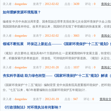
录入者：
dongzelaw
发表于：
2012-02-02
点击：
3439
评论：
0
查阅全文
如何缓解资源环境瓶颈？
编者按 中共中央政治局常委、国务院副总理李克强在第七次全国环境保护大会上
我国国情的基本特征。改革开放以来，我国经济实现了举世瞩目的快速发展，但资源
录入者：
dongzelaw
发表于：
2012-02-02
点击：
3663
评论：
0
查阅全文
领域不断拓展 环保迈上新起点———《国家环境保护“十二五”规划》解
《规划》的主要特点 规划具有6个方面的特点:一是紧紧围绕科学发展主题，转变
求，积极探索代价孝效益好、排放低、可持续的环境保护新道路。《规划》从定位、
录入者：
dongzelaw
发表于：
2012-01-20
点击：
1037
评论：
0
查阅全文
夯实科学基础 助力绿色转型——《国家环境保护“十二五”规划》解读（一
《国家环境保护“十二五”规划》编制背景 党中央国务院高度重视环境保护，把环
分。“七五”以来，每5年都要编制出台国家环境保护五年规划(计..
录入者：
dongzelaw
发表于：
2012-01-19
点击：
947
评论：
0
查阅全文.
《行政强制法》对环境执法有何影响？