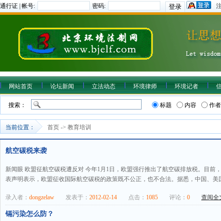
通行证 | 帐号:
密码:
网站首页
论坛新闻
立法动态
环境律师
环境记者
搜索：
标题
内容
作者
当前位置：
首页
->
教育培训
航空碳税来袭
新闻眼 欧盟征航空碳税遭反对 今年1月1日，欧盟强行推出了航空碳排放税。目前
表声明表示，欧盟征收国际航空碳税的政策既不公正，也不合法。据悉，中国、美国
录入者：
dongzelaw
发表于：
2012-02-14
点击：
1085
评论：
0
查阅全文
镉污染怎么防？