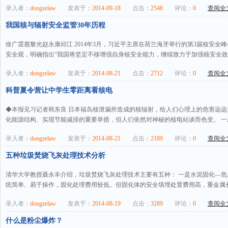
录入者：
dongzelaw
发表于：
2014-09-18
点击：
2548
评论：
0
查阅全文
我国核与辐射安全监管30年历程
徐广震扈黎光赵永康邱江 2014年3月，习近平主席在荷兰海牙举行的第3届核安
安全观，明确指出“我国将坚定不移增强自身核安全能力，继续致力于加强核安全政府
录入者：
dongzelaw
发表于：
2014-08-21
点击：
2712
评论：
0
查阅全文
科普夏令营让中学生零距离看核电
◆本报见习记者韩东良 日本福岛核泄漏所造成的核辐射，给人们心理上的危害远
化能源结构、实现节能减排的重要举措，但人们依然对神秘的核电站谈而色变。 一座
录入者：
dongzelaw
发表于：
2014-08-21
点击：
2189
评论：
0
查阅全文
五种垃圾焚烧飞灰处理技术分析
清华大学教授聂永丰介绍，垃圾焚烧飞灰处理技术主要有五种： 一是水泥固化—
统简单、易于操作，固化处理费用较低。但固化体的安全填埋处置费用高，重金属长
录入者：
dongzelaw
发表于：
2014-08-19
点击：
3289
评论：
0
查阅全文
什么是粉尘爆炸？