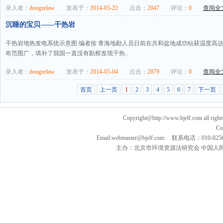
录入者：
dongzelaw
发表于：
2014-05-22
点击：
2047
评论：
0
查阅全文
沉睡的宝贝——干热岩
干热岩地热发电系统示意图 编者按 青海地勘人员日前在共和盆地成功钻获温度高达
布范围广，填补了我国一直没有勘察发现干热..
录入者：
dongzelaw
发表于：
2014-05-04
点击：
2879
评论：
0
查阅全文
首页
上一页
1
2
3
4
5
6
7
下一页
Copyright@http://www.bjelf.com all right
Co
Email:webmaster@bjelf.com 联系电话：0
主办：北京市环境资源法研究会 中国人