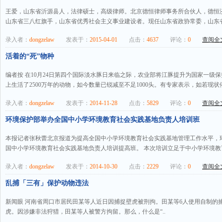
王爱，山东省沂源县人，法律硕士，高级律师。北京德恒律师事务所合伙人，德恒
山东省三八红旗手，山东省优秀社会主义事业建设者。现任山东省政协常委，山东省
录入者：
dongzelaw
发表于：
2015-04-01
点击：
4637
评论：
0
查阅全文
活着的“死”物种
编者按 在10月24日第四个国际淡水豚日来临之际，农业部将江豚提升为国家一级
上生活了2500万年的动物，如今数量已锐减至不足1000头。有专家表示，如若现状依
录入者：
dongzelaw
发表于：
2014-11-28
点击：
5829
评论：
0
查阅全文
环境保护部举办全国中小学环境教育社会实践基地负责人培训班
本报记者张秋蕾北京报道为提高全国中小学环境教育社会实践基地管理工作水平，
国中小学环境教育社会实践基地负责人培训提高班。 本次培训立足于中小学环境教育
录入者：
dongzelaw
发表于：
2014-10-30
点击：
2229
评论：
0
查阅全文
乱捕「三有」保护动物违法
新闻眼 河南省周口市居民田某等人近日因捕捉壁虎被刑拘。田某等6人使用自制的捕捉
虎。因涉嫌非法狩猎，田某等人被警方拘留。那么，什么是“..