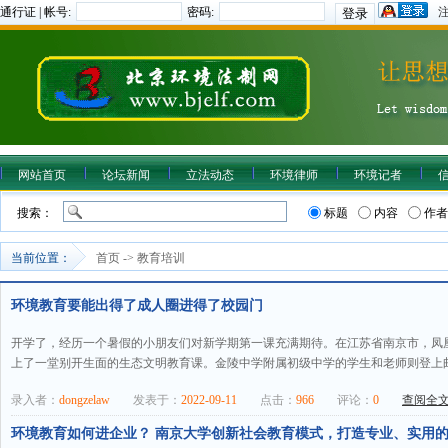
通行证 | 帐号:
密码:
网站首页
论坛新闻
立法动态
环境律师
环境记者
搜索：
标题
内容
作者
当前位置：
首页
->
教育培训
环境教育要能出得了成人圈进得了校园门
开学了，经历一个暑假的小朋友们对新学期第一课充满期待。在江苏省南京市，凤
上了一堂别开生面的生态文明教育课。金陵中学附属初级中学的学生和老师则登上邮轮，
录入者：
dongzelaw
发表于：
2022-09-11
点击：
966
评论：
0
查阅全文.
环境教育如何进企业？ 南京大学创新社会教育模式，打造专业、实用的EH