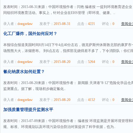
发表时间：2015-08-31来源：中国环境报作者：闫艳 编者按 一提到环境教育
同组织环境教育活动。事实上，针对企业在EHS管理（即环境、健康、..
录入者：
dongzelaw
发表于：
2015-08-31
点击：
4221
评论：
0
查阅全文
化工厂爆炸，国外如何应对？
本报综合报道美国时间8月14日下午4点40分左右，德克萨斯州休斯敦北部的康罗
场熊熊大火，浓烟密布。 到6点左右，指挥部见烧得差不多了，下令消防队：你们现
录入者：
dongzelaw
发表于：
2015-08-20
点击：
5264
评论：
0
查阅全文
氰化钠废水如何处置？
发表时间：2015-08-20来源：中国环境报作者： 新闻眼 天津港“8·12”危险化
监测重点。据了解，现场初步确定氰化..
录入者：
dongzelaw
发表于：
2015-08-20
点击：
4152
评论：
0
查阅全文
加强质量管理提升监测水平
发表时间：2015-07-09来源：中国环境报作者： 编者按 环境监测是开展环境管
规、标准、环境规划以及环境污染综合防治对策提供了科学依据，也为..