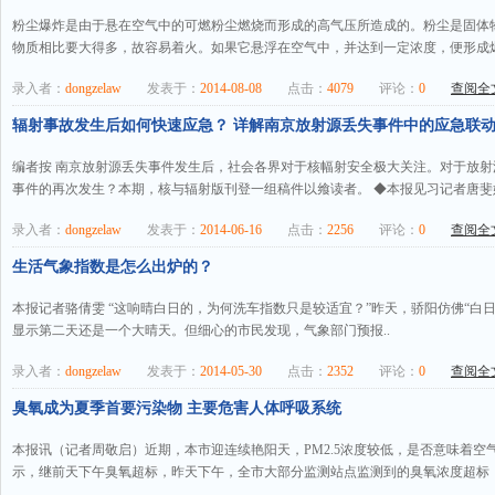
粉尘爆炸是由于悬在空气中的可燃粉尘燃烧而形成的高气压所造成的。粉尘是固体
物质相比要大得多，故容易着火。如果它悬浮在空气中，并达到一定浓度，便形成爆炸
录入者：
dongzelaw
发表于：
2014-08-08
点击：
4079
评论：
0
查阅全文
辐射事故发生后如何快速应急？ 详解南京放射源丢失事件中的应急联
编者按 南京放射源丢失事件发生后，社会各界对于核幅射安全极大关注。对于放
事件的再次发生？本期，核与辐射版刊登一组稿件以飨读者。 ◆本报见习记者唐斐婷 
录入者：
dongzelaw
发表于：
2014-06-16
点击：
2256
评论：
0
查阅全文
生活气象指数是怎么出炉的？
本报记者骆倩雯 “这响晴白日的，为何洗车指数只是较适宜？”昨天，骄阳仿佛“白日
显示第二天还是一个大晴天。但细心的市民发现，气象部门预报..
录入者：
dongzelaw
发表于：
2014-05-30
点击：
2352
评论：
0
查阅全文
臭氧成为夏季首要污染物 主要危害人体呼吸系统
本报讯（记者周敬启）近期，本市迎连续艳阳天，PM2.5浓度较低，是否意味着
示，继前天下午臭氧超标，昨天下午，全市大部分监测站点监测到的臭氧浓度超标，