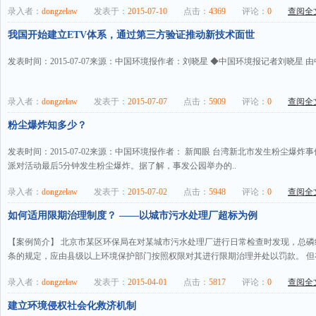
录入者：
dongzelaw
发表于：
2015-07-10
点击：
4369
评论：
0
查阅全文
我国开始建立ETV体系，通过第三方验证推动新技术面世
发表时间：2015-07-07来源：中国环境报作者：刘晓星 ◆中国环境报记者刘晓星 由
录入者：
dongzelaw
发表于：
2015-07-07
点击：
5909
评论：
0
查阅全文
粉尘爆炸知多少？
发表时间：2015-07-02来源：中国环境报作者： 新闻眼 台湾新北市发生粉尘爆炸
派对活动最后5分钟发生粉尘爆炸。据了解，事发公园举办的..
录入者：
dongzelaw
发表于：
2015-07-02
点击：
5948
评论：
0
查阅全文
如何适用限期治理制度？ ——以城市污水处理厂超标为例
【案例简介】 北京市某区环保局在对某城市污水处理厂进行日常检查时发现，总
条的规定，应由县级以上环境保护部门按照权限对其进行限期治理并处以罚款。 但在
录入者：
dongzelaw
发表于：
2015-04-01
点击：
5817
评论：
0
查阅全文
建立环境侵权社会化救济机制