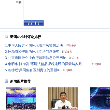
内容:
新闻48小时评论排行
1.中华人民共和国环境噪声污染防治法
评论
0
条
2.环渤海经济圈的环境立法问题研究
评论
1
条
3.北京市国控企业自行监测信息公开网址
评论
0
条
4.李明华 陈海嵩:环境法精品课程建设的探索与实践——
评论
0
条
5.谷德近:共同但有区别责任的重塑∗
评论
0
条
新闻图片推荐