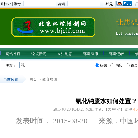
通行证 | 帐号:
密码:
网站首页
论坛新闻
立法动态
环境律师
环境记者
搜索：
标题
内容
作者
当前位置：
首页
->
教育培训
氰化钠废水如何处置？
2015-08-20 10:43:26
来源:
作者: 【
大
中
小
】 浏览:
41
发表时间： 2015-08-20
来源：中国