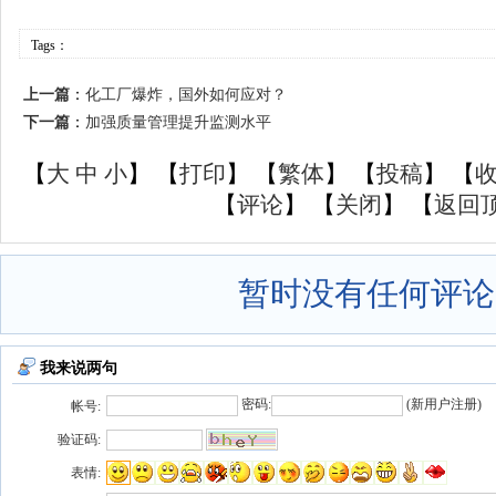
Tags：
上一篇
：
化工厂爆炸，国外如何应对？
下一篇
：
加强质量管理提升监测水平
【
大
中
小
】 【
打印
】
【
繁体
】 【
投稿
】 【
【
评论
】 【
关闭
】 【
返回
暂时没有任何评论
我来说两句
密码:
(
新用户注册
)
帐号:
验证码:
表情: