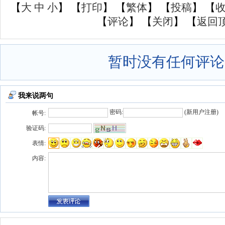
【
大
中
小
】 【
打印
】
【
繁体
】 【
投稿
】 【
【
评论
】 【
关闭
】 【
返回
暂时没有任何评论
我来说两句
密码:
(
新用户注册
)
帐号:
验证码:
表情:
内容: