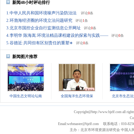
新闻48小时评论排行
1.中华人民共和国环境噪声污染防治法
评论
0
条
2.环渤海经济圈的环境立法问题研究
评论
1
条
3.北京市国控企业自行监测信息公开网址
评论
0
条
4.李明华 陈海嵩:环境法精品课程建设的探索与实践——
评论
0
条
5.谷德近:共同但有区别责任的重塑∗
评论
0
条
新闻图片推荐
中国生态文明论坛南
全国海洋生态环境保
北京市生态法
Copyright@http://www.bjelf.com all right
Co
Email:webmaster@bjelf.com 联系电话：0
主办：北京市环境资源法研究会 中国人