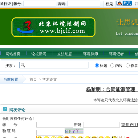
通行证 | 帐号:
密码:
网站首页
论坛新闻
立法动态
环境律师
环境记者
搜索：
标题
内容
作者
当前位置：
首页
->
学术论文
杨黎明：合同能源管理
本评论只代表北京环境法治
网友评论
暂时没有任何评论！
帐 号:
密码:
(
新用户注
验 证 码: